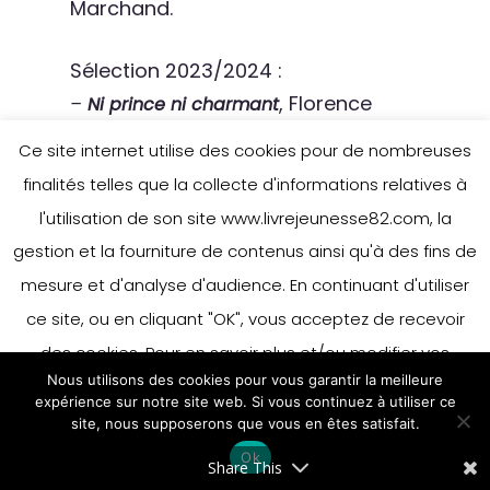
Marchand.
Sélection 2023/2024 :
, Florence
–
Ni prince ni charmant
Médina, Ed. Magnard, 2022.
Ce site internet utilise des cookies pour de nombreuses
, Mélody Mourey, Ed.
–
Max Tallent
finalités telles que la collecte d'informations relatives à
Auzou, 2022
l'utilisation de son site www.livrejeunesse82.com, la
, Pascal Ruter, Ed. Didier
–
Rewind
gestion et la fourniture de contenus ainsi qu'à des fins de
Jeunesse, 2022
mesure et d'analyse d'audience. En continuant d'utiliser
ce site, ou en cliquant "OK", vous acceptez de recevoir
des cookies. Pour en savoir plus et/ou modifier vos
Nous utilisons des cookies pour vous garantir la meilleure
préférences en matière de cookies, merci de vous référer
expérience sur notre site web. Si vous continuez à utiliser ce
à notre politique sur les cookies.
site, nous supposerons que vous en êtes satisfait.
Accepter
Ok
En savoir plus
Share This