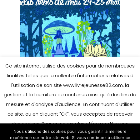
Ce site internet utilise des cookies pour de nombreuses
finalités telles que la collecte d'informations relatives à
l'utilisation de son site www.livrejeunesse82.com, la
gestion et la fourniture de contenus ainsi qu'à des fins de
mesure et d'analyse d'audience. En continuant d'utiliser
ce site, ou en cliquant "OK", vous acceptez de recevoir
des cookies. Pour en savoir plus et/ou modifier vos
Nous utilisons des cookies pour vous garantir la meilleure
préférences en matière de cookies, merci de vous référer
expérience sur notre site web. Si vous continuez à utiliser ce