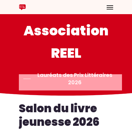
Association
REEL
Lauréats des Prix Littéraires
2026
Salon
du
livre
jeunesse
2026