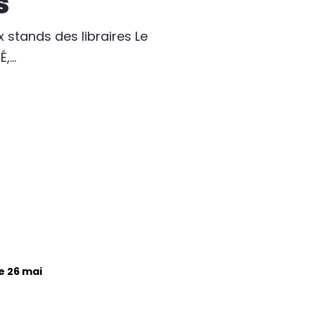
s
x stands des libraires Le
É,…
e 26 mai