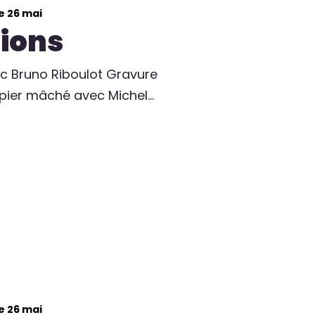
e 26 mai
tions
ec Bruno Riboulot Gravure
apier mâché avec Michel…
e 26 mai