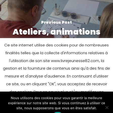
Previous Post
Ateliers, animations
Ce site internet utilise des cookies pour de nombreuses
finalités telles que la collecte d'informations relatives à
l'utilisation de son site www.livrejeunesse82.com, la
gestion et la fourniture de contenus ainsi qu'à des fins de
mesure et d'analyse d'audience. En continuant d'utiliser
ce site, ou en cliquant "OK", vous acceptez de recevoir
Next Post
Librairie Editeurs
des cookies. Pour en savoir plus et/ou modifier vos
Nous utilisons des cookies pour vous garantir la meilleure
préférences en matière de cookies, merci de vous référer
expérience sur notre site web. Si vous continuez à utiliser ce
à notre politique sur les cookies.
site, nous supposerons que vous en êtes satisfait.
Accepter