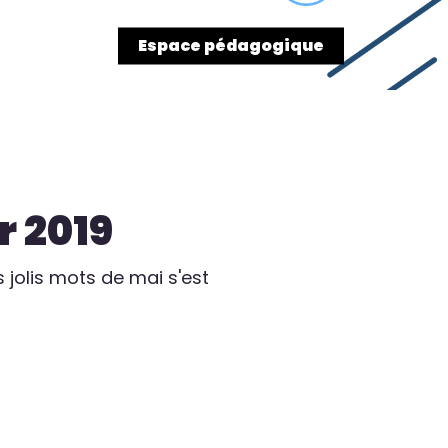
res
Contact
Espace pédagogique
r 2019
s jolis mots de mai s'est