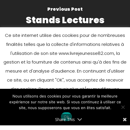
Previous Post
Stands Lectures
Ce site internet utilise des cookies pour de nombreuses
finalités telles que la collecte d'informations relatives à
l'utilisation de son site www.livrejeunesse82.com, la
gestion et la fourniture de contenus ainsi qu'à des fins de
mesure et d'analyse d'audience. En continuant d'utiliser
ce site, ou en cliquant "OK", vous acceptez de recevoir
Next Post
Forest Path
des cookies. Pour en savoir plus et/ou modifier vos
Nous utilisons des cookies pour vous garantir la meilleure
préférences en matière de cookies, merci de vous référer
expérience sur notre site web. Si vous continuez à utiliser ce
à notre politique sur les cookies.
site, nous supposerons que vous en êtes satisfait.
Accepter
Ok
En savoir plus
Share This