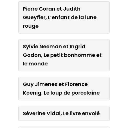
Pierre Coran et Judith
Gérard Moncomble et Réjis
Gueyfier, L’enfant de la lune
Lejonc, L’enfant qui est né
rouge
deux fois
Sylvie Neeman et Ingrid
Pierre Coran et Judith
Godon, Le petit bonhomme et
Gueyfier, L’enfant de la lune
le monde
rouge
Guy Jimenes et Florence
Sylvie Neeman et Ingrid
Koenig, Le loup de porcelaine
Godon, Le petit bonhomme
et le monde
Séverine Vidal, Le livre envolé
Guy Jimenes et Florence