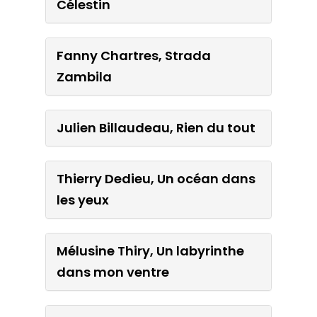
Célestin
Simon Martin, Eva Sanchez,
La grande guerre de pépé
Fanny Chartres, Strada
Célestin
Zambila
Fanny Chartres, Strada
Julien Billaudeau, Rien du tout
Zambila
Thierry Dedieu, Un océan dans
Julien Billaudeau, Rien du
les yeux
tout
Mélusine Thiry, Un labyrinthe
Thierry Dedieu, Un océan
dans mon ventre
dans les yeux