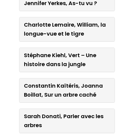
Charlotte Lemaire, William,
Jennifer Yerkes, As-tu vu ?
la longue-vue et le tigre
Charlotte Lemaire, William, la
Stéphane Kiehl, Vert – Une
longue-vue et le tigre
histoire dans la jungle
Stéphane Kiehl, Vert – Une
Constantin Kaïtéris,
histoire dans la jungle
Joanna Boillat, Sur un arbre
caché
Constantin Kaïtéris, Joanna
Boillat, Sur un arbre caché
Sarah Donati, Parler avec
les arbres
Sarah Donati, Parler avec les
arbres
Christophe Léon, Musique