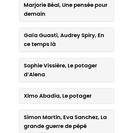
Marjorie Béal, Une pensée pour
tombé
demain
Marjorie Béal, Une pensée
Gaïa Guasti, Audrey Spiry, En
pour demain
ce temps là
Gaïa Guasti, Audrey Spiry,
Sophie Vissière, Le potager
En ce temps là
d’Alena
Sophie Vissière, Le potager
Ximo Abadia, Le potager
d’Alena
Simon Martin, Eva Sanchez, La
Ximo Abadia, Le potager
grande guerre de pépé