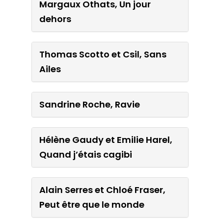
Margaux Othats, Un jour
Mélusine Thiry, Un
dehors
labyrinthe dans mon ventre
Thomas Scotto et Csil, Sans
Margaux Othats, Un jour
Ailes
dehors
Sandrine Roche, Ravie
Thomas Scotto et Csil, Sans
Ailes
Hélène Gaudy et Emilie Harel,
Quand j’étais cagibi
Sandrine Roche, Ravie
Alain Serres et Chloé Fraser,
Hélène Gaudy et Emilie
Peut être que le monde
Harel, Quand j’étais cagibi