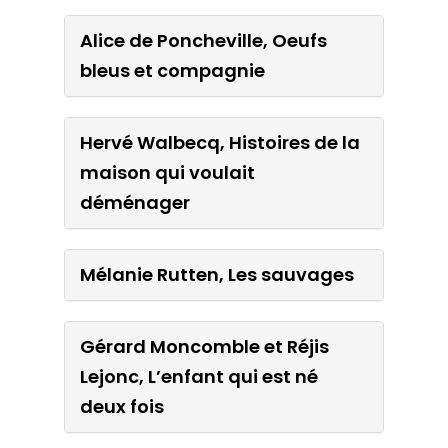
Alice de Poncheville, Oeufs
Alain Serres et Chloé Fraser,
bleus et compagnie
Peut être que le monde
Hervé Walbecq, Histoires de la
Alice de Poncheville, Oeufs
maison qui voulait
bleus et compagnie
déménager
Hervé Walbecq, Histoires de
Mélanie Rutten, Les sauvages
la maison qui voulait
déménager
Gérard Moncomble et Réjis
Lejonc, L’enfant qui est né
Mélanie Rutten, Les
deux fois
sauvages