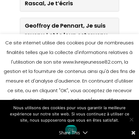
La fabuleuse cuisine de la
Rascal, Je t’écris
route des épices
Geoffroy de Pennart, Je suis
Gilles Brulet et Brunella
revenu ! et Le loup est revenu
Baldi, La chambre des
Ce site internet utilise des cookies pour de nombreuses
astres
finalités telles que la collecte d'informations relatives à
Gilles Barraqué et Gaëtan
l'utilisation de son site www.livrejeunesse82.com, la
Doremus, Une histoire à toutes
gestion et la fourniture de contenus ainsi qu'à des fins de
Rascal, Je t’écris
les sauces
mesure et d'analyse d'audience. En continuant d'utiliser
ce site, ou en cliquant "OK", vous acceptez de recevoir
Geoffroy de Pennart, Je suis
Du bout de mes doigts, Jorge
des cookies. Pour en savoir plus et/ou modifier vos
revenu ! et Le loup est
Lujan et Mandana Sadat
Nous utilisons des cookies pour vous garantir la meilleure
préférences en matière de cookies, merci de vous référer
revenu
expérience sur notre site web. Si vous continuez à utiliser ce
à notre politique sur les cookies.
site, nous supposerons que vous en êtes satisfait.
Accepter
Didgeridoo, Frédérique Marais
Ok
En savoir plus
Share This
Gilles Barraqué et Gaëtan