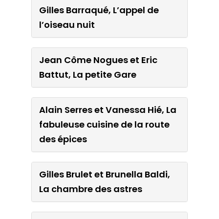
Koenig, Le loup de
Gilles Barraqué, L’appel de
porcelaine
l’oiseau nuit
Séverine Vidal, Le livre
Jean Côme Nogues et Eric
envolé
Battut, La petite Gare
Gilles Barraqué, L’appel de
Alain Serres et Vanessa Hié, La
l’oiseau nuit
fabuleuse cuisine de la route
des épices
Jean Côme Nogues et Eric
Battut, La petite Gare
Gilles Brulet et Brunella Baldi,
La chambre des astres
Alain Serres et Vanessa Hié,