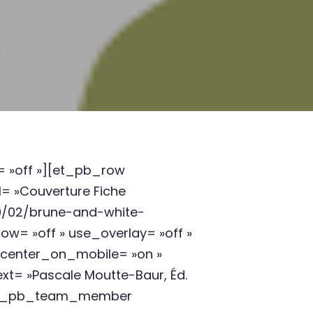
y= »off »][et_pb_row
= »Couverture Fiche
9/02/brune-and-white-
w= »off » use_overlay= »off »
ys_center_on_mobile= »on »
ext= »Pascale Moutte-Baur, Éd.
″][et_pb_team_member