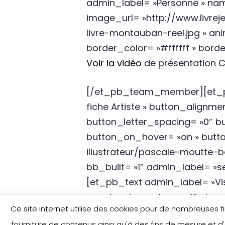
admin_label= »Personne » name=
image_url= »http://www.livr
livre-montauban-reel.jpg » an
border_color= »#ffffff » borde
Voir la vidéo
de présentation Ch
[/et_pb_team_member][et_pb_
fiche Artiste » button_alignme
button_letter_spacing= »0″ b
button_on_hover= »on » butto
illustrateur/pascale-moutte
bb_built= »1″ admin_label= »
[et_pb_text admin_label= »Visu
use_border_color= »off » borde
Ce site internet utilise des cookies pour de nombreuses fina
fourniture de contenus ainsi qu'à des fins de mesure et d'