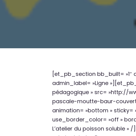
[et_pb_section bb_built= »1″ a
admin_label= »Ligne »][et_p
pédagogique » src= »http://
pascale-moutte-baur-couvertu
animation= »bottom » sticky= »
use_border_color= »off » borde
L’atelier du poisson solubl