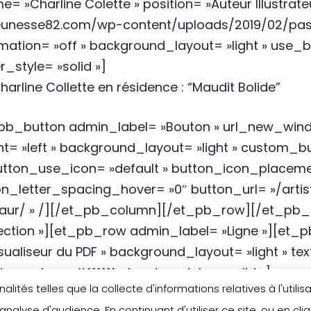
 »Charline Colette » position= »Auteur Illustrate
ejeunesse82.com/wp-content/uploads/2019/02/pa
imation= »off » background_layout= »light » use_b
r_style= »solid »]
arline Collette en résidence : “Maudit Bolide”
button admin_label= »Bouton » url_new_window
nt= »left » background_layout= »light » custom_bu
utton_use_icon= »default » button_icon_placemen
n_letter_spacing_hover= »0″ button_url= »/artis
-baur/ » /][/et_pb_column][/et_pb_row][/et_pb_
section »][et_pb_row admin_label= »Ligne »][et
aliseur du PDF » background_layout= »light » text
r_color= »#ffffff » border_style= »solid »]
lités telles que la collecte d'informations relatives à l'util
analyse d'audience. En continuant d'utiliser ce site, ou en cl