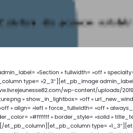
dmin_label= »Section » fullwidth= »off » specialt
b_column type= »2_3″][et_pb_image admin_label
www.livrejeunesse82.com/wp-content/uploads/201
re.png » show_in_lightbox= »off » url_new_windo
off » align= »left » force_fullwidth= »off » alwa
r_color= »#ffffff » border_style= »solid » title_t
e » /][/et_pb_column][et_pb_column type= »1_3