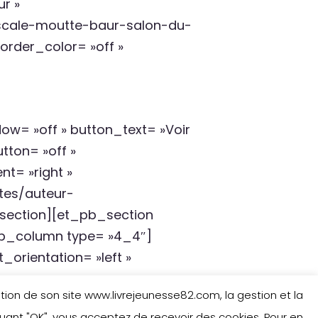
ur »
scale-moutte-baur-salon-du-
order_color= »off »
= »off » button_text= »Voir
tton= »off »
t= »right »
tes/auteur-
section][et_pb_section
_pb_column type= »4_4″]
_orientation= »left »
isation de son site www.livrejeunesse82.com, la gestion et la
iquant "OK", vous acceptez de recevoir des cookies. Pour en