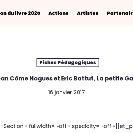
on du livre 2026
Actions
Artistes
Partenai
Fiches Pédagogiques
an Côme Nogues et Eric Battut, La petite G
16 janvier 2017
Section » fullwidth= »off » specialty= »off »][et