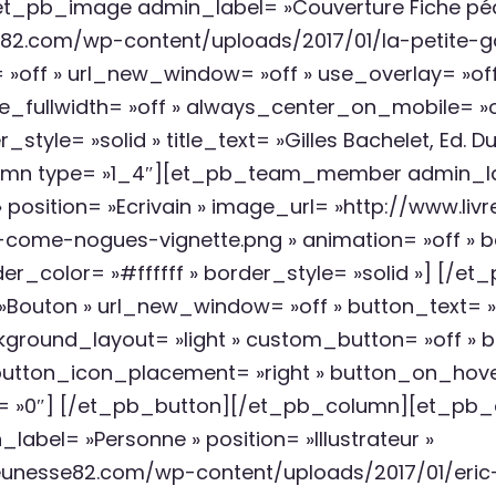
et_pb_image admin_label= »Couverture Fiche pé
se82.com/wp-content/uploads/2017/01/la-petite
= »off » url_new_window= »off » use_overlay= »of
force_fullwidth= »off » always_center_on_mobile= 
_style= »solid » title_text= »Gilles Bachelet, Ed. 
mn type= »1_4″][et_pb_team_member admin_lab
sition= »Ecrivain » image_url= »http://www.li
-come-nogues-vignette.png » animation= »off » b
der_color= »#ffffff » border_style= »solid »] [
outon » url_new_window= »off » button_text= »Vo
kground_layout= »light » custom_button= »off » 
button_icon_placement= »right » button_on_hove
= »0″] [/et_pb_button][/et_pb_column][et_pb_
el= »Personne » position= »Illustrateur »
jeunesse82.com/wp-content/uploads/2017/01/eric-