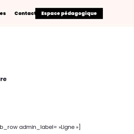
res
Contact
Espace pédagogique
are
_pb_row admin_label= »Ligne »]