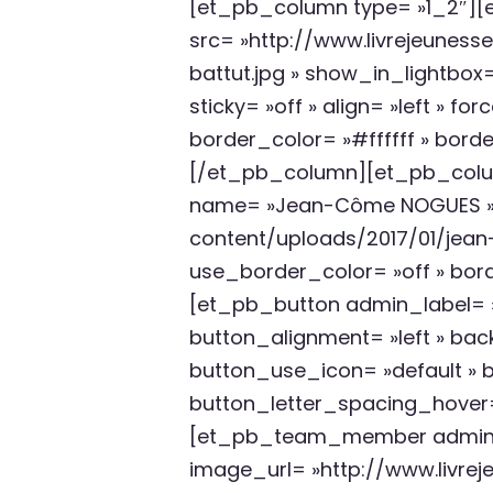
[et_pb_column type= »1_2″][
src= »http://www.livrejeunes
battut.jpg » show_in_lightbox
sticky= »off » align= »left » 
border_color= »#ffffff » border
[/et_pb_column][et_pb_colu
name= »Jean-Côme NOGUES » po
content/uploads/2017/01/jean
use_border_color= »off » bor
[et_pb_button admin_label= »B
button_alignment= »left » bac
button_use_icon= »default » 
button_letter_spacing_hover
[et_pb_team_member admin_lab
image_url= »http://www.livre