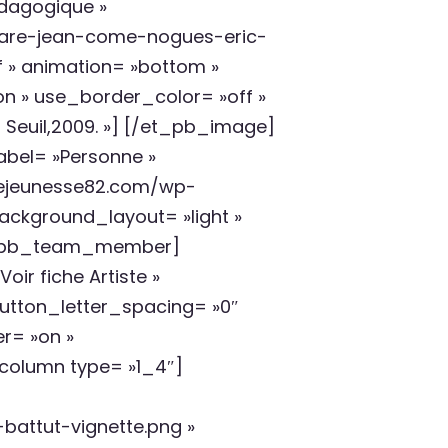
dagogique »
-gare-jean-come-nogues-eric-
f » animation= »bottom »
»on » use_border_color= »off »
Du Seuil,2009. »] [/et_pb_image]
el= »Personne »
vrejeunesse82.com/wp-
ackground_layout= »light »
/et_pb_team_member]
ir fiche Artiste »
button_letter_spacing= »0″
r= »on »
column type= »1_4″]
battut-vignette.png »