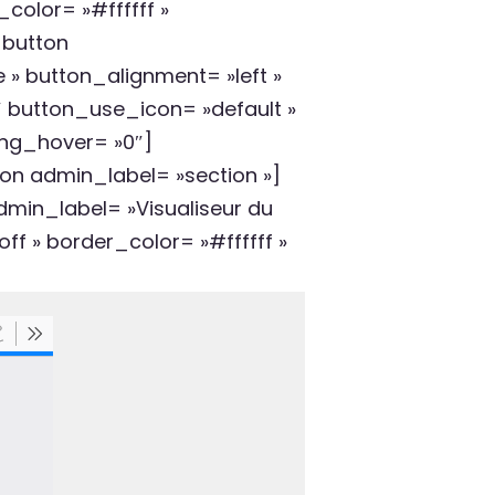
color= »#ffffff »
_button
 » button_alignment= »left »
″ button_use_icon= »default »
ing_hover= »0″]
n admin_label= »section »]
min_label= »Visualiseur du
ff » border_color= »#ffffff »