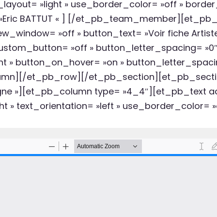
layout= »light » use_border_color= »off » border_
= »Eric BATTUT « ] [/et_pb_team_member][et_pb
w_window= »off » button_text= »Voir fiche Artiste
custom_button= »off » button_letter_spacing= »0
t » button_on_hover= »on » button_letter_spac
mn][/et_pb_row][/et_pb_section][et_pb_sectio
ne »][et_pb_column type= »4_4″][et_pb_text ad
t » text_orientation= »left » use_border_color= »o