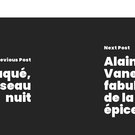
Next Post
Alain
evious Post
aqué,
Vane
oiseau
fabu
nuit
de la
épic