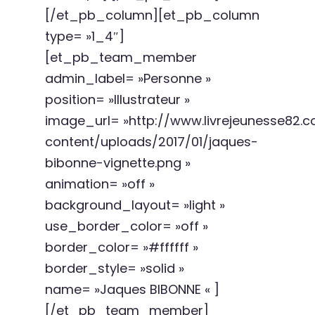
[/et_pb_column][et_pb_column
type= »1_4″]
[et_pb_team_member
admin_label= »Personne »
position= »Illustrateur »
image_url= »http://www.livrejeunesse82
content/uploads/2017/01/jaques-
bibonne-vignette.png »
animation= »off »
background_layout= »light »
use_border_color= »off »
border_color= »#ffffff »
border_style= »solid »
name= »Jaques BIBONNE « ]
[/et_pb_team_member]