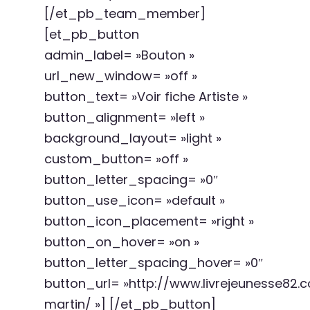
[/et_pb_team_member]
[et_pb_button
admin_label= »Bouton »
url_new_window= »off »
button_text= »Voir fiche Artiste »
button_alignment= »left »
background_layout= »light »
custom_button= »off »
button_letter_spacing= »0″
button_use_icon= »default »
button_icon_placement= »right »
button_on_hover= »on »
button_letter_spacing_hover= »0″
button_url= »http://www.livrejeunesse82.
martin/ »] [/et_pb_button]