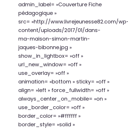
admin_label= »Couverture Fiche
pédagogique »
src= »http://www.livrejeunesse82.com/wp
content/uploads/2017/01/dans-
ma-maison-simon-martin-
jaques-bibonne.jpg »
show_in_lightbox= »off »
url_new_window= »off »
use_overlay= »off »
animation= »bottom » sticky= »off »
align= »left » force_fullwidth= »off »
always_center_on_mobile= »on »
use_border_color= »off »
border_color= »#ffffff »
border_style= »solid »