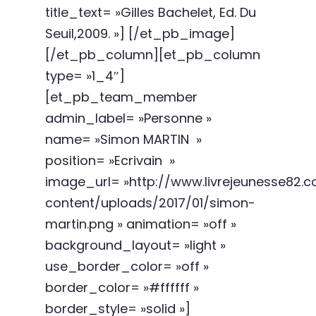
title_text= »Gilles Bachelet, Ed. Du
Seuil,2009. »] [/et_pb_image]
[/et_pb_column][et_pb_column
type= »1_4″]
[et_pb_team_member
admin_label= »Personne »
name= »Simon MARTIN »
position= »Ecrivain »
image_url= »http://www.livrejeunesse82
content/uploads/2017/01/simon-
martin.png » animation= »off »
background_layout= »light »
use_border_color= »off »
border_color= »#ffffff »
border_style= »solid »]