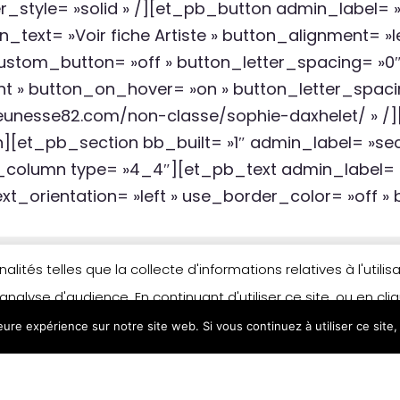
er_style= »solid » /][et_pb_button admin_label= 
text= »Voir fiche Artiste » button_alignment= »le
custom_button= »off » button_letter_spacing= »0
t » button_on_hover= »on » button_letter_spac
ejeunesse82.com/non-classe/sophie-daxhelet/ » 
[et_pb_section bb_built= »1″ admin_label= »se
_column type= »4_4″][et_pb_text admin_label= »V
xt_orientation= »left » use_border_color= »off » 
lités telles que la collecte d'informations relatives à l'util
analyse d'audience. En continuant d'utiliser ce site, ou en cl
leure expérience sur notre site web. Si vous continuez à utiliser ce sit
n matière de cookies, merci de vous référer à notre politique