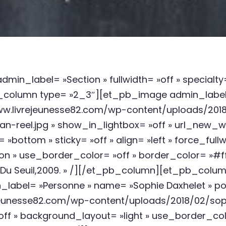
dmin_label= »Section » fullwidth= »off » specialt
b_column type= »2_3″][et_pb_image admin_label
ww.livrejeunesse82.com/wp-content/uploads/2018
n-reel.jpg » show_in_lightbox= »off » url_new_w
»bottom » sticky= »off » align= »left » force_fullw
» use_border_color= »off » border_color= »#ffff
Ed. Du Seuil,2009. » /][/et_pb_column][et_pb_colu
el= »Personne » name= »Sophie Daxhelet » positio
jeunesse82.com/wp-content/uploads/2018/02/soph
ff » background_layout= »light » use_border_col