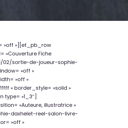
y= »off »][et_pb_row
= »Couverture Fiche
/02/sortie-de-joueur-sophie-
indow= »off »
idth= »off »
ff » border_style= »solid »
mn type= »1_3″]
n= »Auteure, illustratrice »
ie-daxhelet-reel-salon-livre-
or= »off »