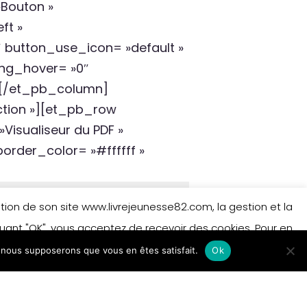
»Bouton »
ft »
″ button_use_icon= »default »
ing_hover= »0″
/][/et_pb_column]
ction »][et_pb_row
isualiseur du PDF »
border_color= »#ffffff »
isation de son site www.livrejeunesse82.com, la gestion et la
iquant "OK", vous acceptez de recevoir des cookies. Pour en
e, nous supposerons que vous en êtes satisfait.
 sur les cookies.
En savoir plus
Ok
Accepter