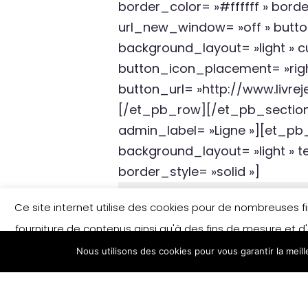
border_color= »#ffffff » bord
url_new_window= »off » button_
background_layout= »light » 
button_icon_placement= »righ
button_url= »http://www.livr
[/et_pb_row][/et_pb_section]
admin_label= »Ligne »][et_pb
background_layout= »light » te
border_style= »solid »]
Ce site internet utilise des cookies pour de nombreuses fina
fourniture de contenus ainsi qu'à des fins de mesure et d'
Nous utilisons des cookies pour vous garantir la meil
savoir plus et/ou modifier vos préférences e