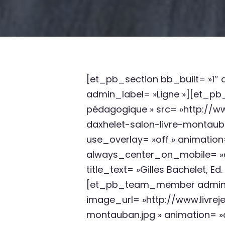
[et_pb_section bb_built= »1″ a
admin_label= »Ligne »][et_p
pédagogique » src= »http://w
daxhelet-salon-livre-montauba
use_overlay= »off » animation= 
always_center_on_mobile= »on 
title_text= »Gilles Bachelet, 
[et_pb_team_member admin_lab
image_url= »http://www.livre
montauban.jpg » animation= »o