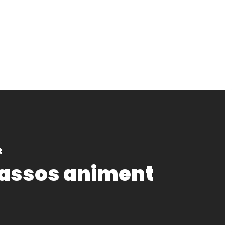
t
 assos animent