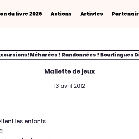
on du livre 2026
Actions
Artistes
Partenai
Excursions!Méharées ! Randonnées ! Bourlingues D
Mallette de jeux
13 avril 2012
itent les enfants
e,