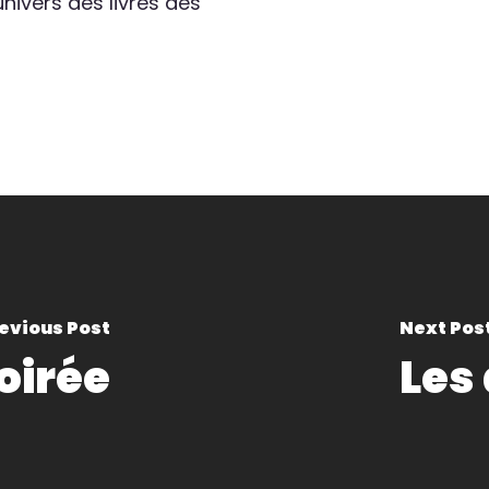
nivers des livres des
evious Post
Next Pos
oirée
Les