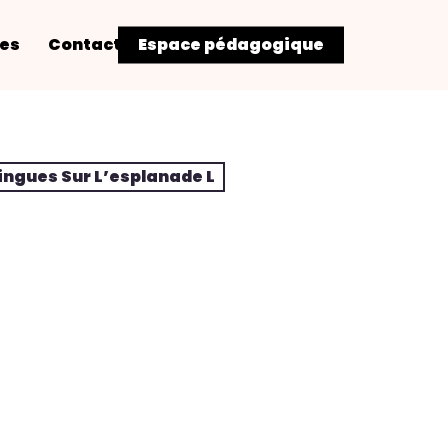
res
Contact
Espace pédagogique
ingues Sur L’esplanade L