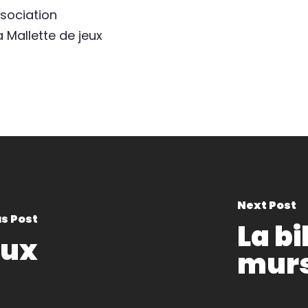
ssociation
la Mallette de jeux
Next Post
s Post
La bi
eux
mur