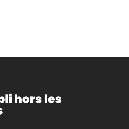
bli hors les
s