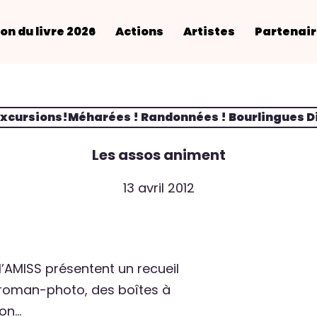
on du livre 2026
Actions
Artistes
Partenai
Excursions!Méharées ! Randonnées ! Bourlingues D
Les assos animent
13 avril 2012
l’AMISS présentent un recueil
 roman-photo, des boîtes à
ion…