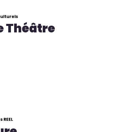
ulturels
e Théâtre
s REEL
ure