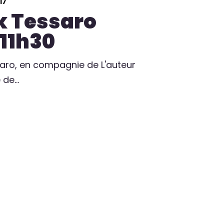
17
k Tessaro
 11h30
saro, en compagnie de L'auteur
e de…