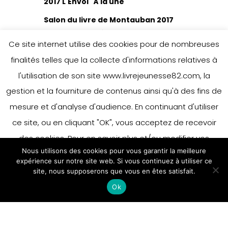
2017 L'Envol
À la une
Salon du livre de Montauban 2017
Journée
Ce site internet utilise des cookies pour de nombreuses
professionnelle
finalités telles que la collecte d'informations relatives à
Le Lundi 22 Mai de 9h à 17h, à
l'utilisation de son site www.livrejeunesse82.com, la
la Mémo "Langues et
gestion et la fourniture de contenus ainsi qu'à des fins de
Partages" A…
mesure et d'analyse d'audience. En continuant d'utiliser
ce site, ou en cliquant "OK", vous acceptez de recevoir
26 avril 2017
des cookies. Pour en savoir plus et/ou modifier vos
Nous utilisons des cookies pour vous garantir la meilleure
préférences en matière de cookies, merci de vous référer
expérience sur notre site web. Si vous continuez à utiliser ce
à notre politique sur les cookies.
site, nous supposerons que vous en êtes satisfait.
Accepter
Ok
En savoir plus