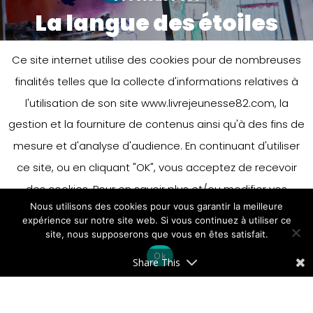
La langue des étoiles
Ce site internet utilise des cookies pour de nombreuses
finalités telles que la collecte d'informations relatives à
l'utilisation de son site www.livrejeunesse82.com, la
gestion et la fourniture de contenus ainsi qu'à des fins de
mesure et d'analyse d'audience. En continuant d'utiliser
ce site, ou en cliquant "OK", vous acceptez de recevoir
Next Post
Liberté et émotions
des cookies. Pour en savoir plus et/ou modifier vos
Nous utilisons des cookies pour vous garantir la meilleure
préférences en matière de cookies, merci de vous référer
expérience sur notre site web. Si vous continuez à utiliser ce
à notre politique sur les cookies.
site, nous supposerons que vous en êtes satisfait.
Accepter
Ok
En savoir plus
Share This