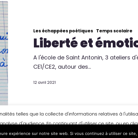
Les échappées poétiques
Temps scolaire
Liberté et émoti
A l'école de Saint Antonin, 3 ateliers 
CE1/CE2, autour des…
12 avril 2021
lités telles que la collecte d'informations relatives à l'util
analyse d'audience. En continuant d'utiliser ce site, ou en cl
leure expérience sur notre site web. Si vous continuez à utiliser ce sit
n matière de cookies, merci de vous référer à notre politique