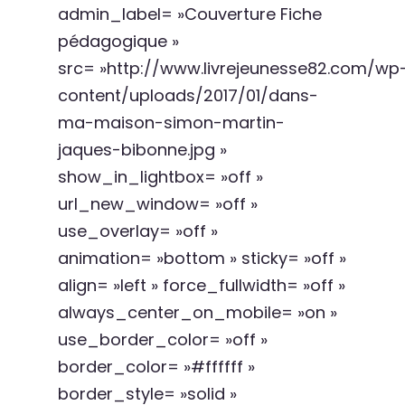
admin_label= »Couverture Fiche
pédagogique »
src= »http://www.livrejeunesse82.com/wp
content/uploads/2017/01/dans-
ma-maison-simon-martin-
jaques-bibonne.jpg »
show_in_lightbox= »off »
url_new_window= »off »
use_overlay= »off »
animation= »bottom » sticky= »off »
align= »left » force_fullwidth= »off »
always_center_on_mobile= »on »
use_border_color= »off »
border_color= »#ffffff »
border_style= »solid »