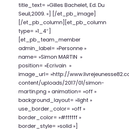
title_text= »Gilles Bachelet, Ed. Du
Seuil,2009. »] [/et_pb_image]
[/et_pb_column][et_pb_column
type= »1_4″]
[et_pb_team_member
admin_label= »Personne »
name= »Simon MARTIN »
position= »Ecrivain »
image_url= »http://www.livrejeunesse82
content/uploads/2017/01/simon-
martin.png » animation= »off »
background_layout= »light »
use_border_color= »off »
border_color= »#ffffff »
border_style= »solid »]