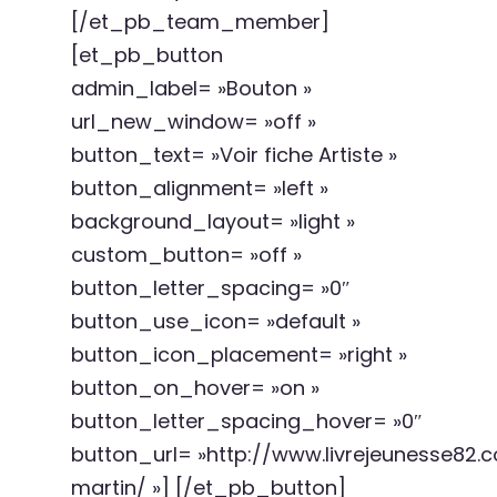
[/et_pb_team_member]
[et_pb_button
admin_label= »Bouton »
url_new_window= »off »
button_text= »Voir fiche Artiste »
button_alignment= »left »
background_layout= »light »
custom_button= »off »
button_letter_spacing= »0″
button_use_icon= »default »
button_icon_placement= »right »
button_on_hover= »on »
button_letter_spacing_hover= »0″
button_url= »http://www.livrejeunesse82.
martin/ »] [/et_pb_button]