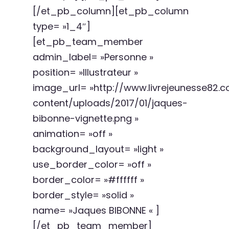
[/et_pb_column][et_pb_column
type= »1_4″]
[et_pb_team_member
admin_label= »Personne »
position= »Illustrateur »
image_url= »http://www.livrejeunesse82
content/uploads/2017/01/jaques-
bibonne-vignette.png »
animation= »off »
background_layout= »light »
use_border_color= »off »
border_color= »#ffffff »
border_style= »solid »
name= »Jaques BIBONNE « ]
[/et_pb_team_member]