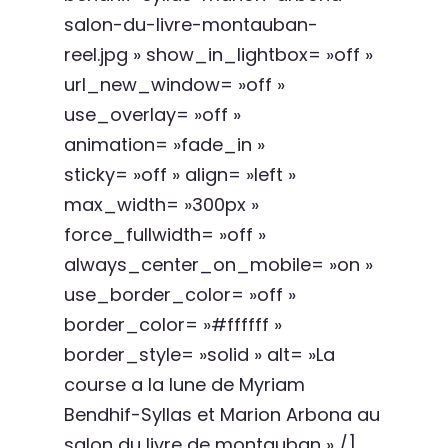
salon-du-livre-montauban-
reel.jpg » show_in_lightbox= »off »
url_new_window= »off »
use_overlay= »off »
animation= »fade_in »
sticky= »off » align= »left »
max_width= »300px »
force_fullwidth= »off »
always_center_on_mobile= »on »
use_border_color= »off »
border_color= »#ffffff »
border_style= »solid » alt= »La
course a la lune de Myriam
Bendhif-Syllas et Marion Arbona au
salon du livre de montauban » /]