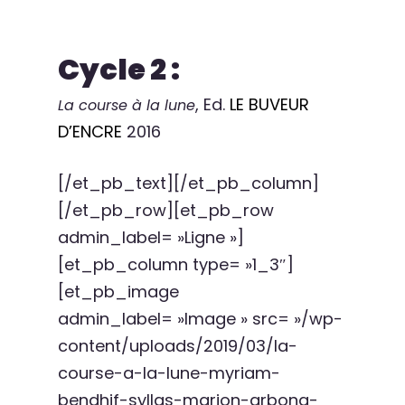
Cycle 2 :
, Ed.
LE BUVEUR
La course à la lune
D’ENCRE
2016
[/et_pb_text][/et_pb_column]
[/et_pb_row][et_pb_row
admin_label= »Ligne »]
[et_pb_column type= »1_3″]
[et_pb_image
admin_label= »Image » src= »/wp-
content/uploads/2019/03/la-
course-a-la-lune-myriam-
bendhif-syllas-marion-arbona-