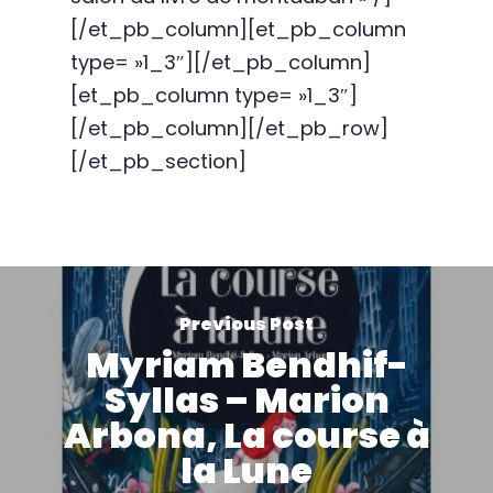
[/et_pb_column][et_pb_column
type= »1_3″][/et_pb_column]
[et_pb_column type= »1_3″]
[/et_pb_column][/et_pb_row]
[/et_pb_section]
Previous Post
Myriam Bendhif-
Syllas – Marion
Arbona, La course à
la Lune