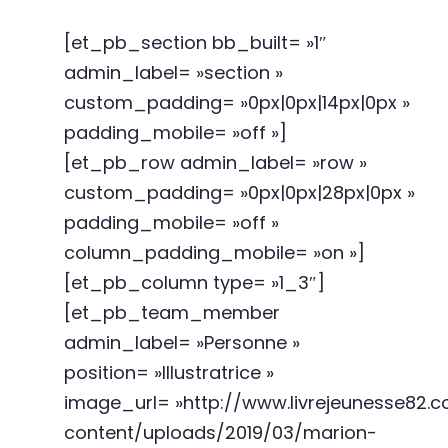
[et_pb_section bb_built= »1″
admin_label= »section »
custom_padding= »0px|0px|14px|0px »
padding_mobile= »off »]
[et_pb_row admin_label= »row »
custom_padding= »0px|0px|28px|0px »
padding_mobile= »off »
column_padding_mobile= »on »]
[et_pb_column type= »1_3″]
[et_pb_team_member
admin_label= »Personne »
position= »Illustratrice »
image_url= »http://www.livrejeunesse82
content/uploads/2019/03/marion-