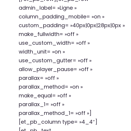
admin_label= »Ligne »
column_padding_mobile= »on »
custom_padding= »40px|0px|28px|0px »
make_fullwidth= »off »
use_custom_width= »off »
width_unit= »on »
use_custom_gutter= »off »
allow_player_pause= »off »
parallax= »off »
parallax_method= »on »
make_equal= »off »
parallax_1= »off »
parallax_method_1= »off »]
[et_pb_column type= »4_4″]
[et_pb_text