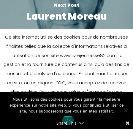
Next Post
Laurent Moreau
Ce site internet utilise des cookies pour de nombreuses
finalités telles que la collecte d'informations relatives à
l'utilisation de son site www.livrejeunesse82.com, la
gestion et la fourniture de contenus ainsi qu'à des fins de
mesure et d'analyse d'audience. En continuant d'utiliser
Leave a Reply
ce site, ou en cliquant "OK", vous acceptez de recevoir
des cookies. Pour en savoir plus et/ou modifier vos
Nous utilisons des cookies pour vous garantir la meilleure
préférences en matière de cookies, merci de vous référer
You must be
logged in
to post a
expérience sur notre site web. Si vous continuez à utiliser ce
à notre politique sur les cookies.
site, nous supposerons que vous en êtes satisfait.
Accepter
comment.
Ok
En savoir plus
Share This