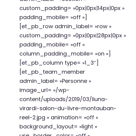
custom_padding= »0px|0px|14px|0px »
padding_mobile= »off »]
[et_pb_row admin_label= »row »
custom_padding= »0px|0px|28px|0px »
padding_mobile= »off »
column_padding_mobile= »on »]
[et_pb_column type= »1_3″]
[et_pb_team_member
admin_label= »Personne »
image_url= »/wp-
content/uploads/2019/03/liuna-
virardi-salon-du-livre-montauban-
reel-2.jpg » animation= »off »
background_layout= »light »
use_border_color= »off »