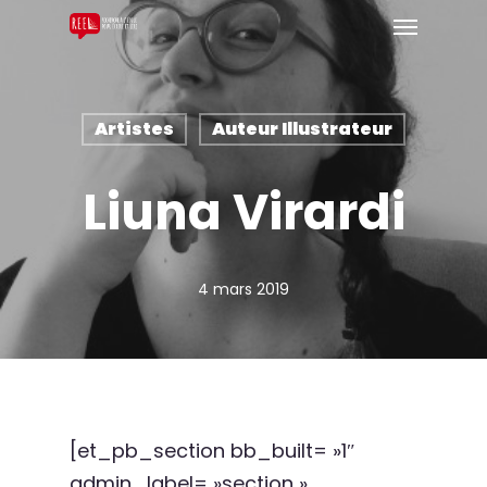
Artistes
Auteur Illustrateur
Liuna Virardi
4 mars 2019
[et_pb_section bb_built= »1″
admin_label= »section »