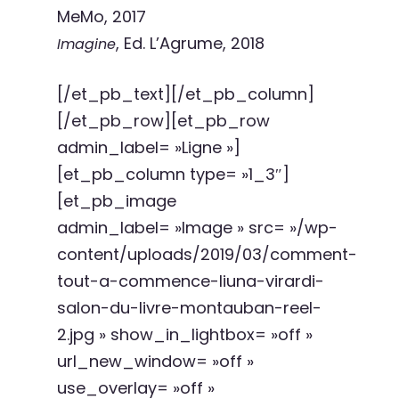
MeMo, 2017
, Ed. L’Agrume, 2018
Imagine
[/et_pb_text][/et_pb_column]
[/et_pb_row][et_pb_row
admin_label= »Ligne »]
[et_pb_column type= »1_3″]
[et_pb_image
admin_label= »Image » src= »/wp-
content/uploads/2019/03/comment-
tout-a-commence-liuna-virardi-
salon-du-livre-montauban-reel-
2.jpg » show_in_lightbox= »off »
url_new_window= »off »
use_overlay= »off »