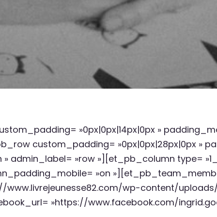
 custom_padding= »0px|0px|14px|0px » padding_mo
pb_row custom_padding= »0px|0px|28px|0px » pa
 admin_label= »row »][et_pb_column type= »1_3″
umn_padding_mobile= »on »][et_pb_team_member
tp://www.livrejeunesse82.com/wp-content/uploads/
ebook_url= »https://www.facebook.com/ingrid.go