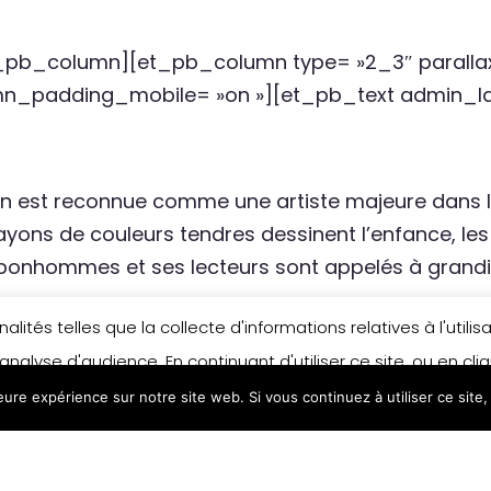
b_column][et_pb_column type= »2_3″ parallax=
mn_padding_mobile= »on »][et_pb_text admin_lab
odon est reconnue comme une artiste majeure dans 
rayons de couleurs tendres dessinent l’enfance, les 
ts bonhommes et ses lecteurs sont appelés à grandi
n][/et_pb_row][et_pb_row padding_mobile= »of
lités telles que la collecte d'informations relatives à l'util
 admin_label= »Ligne »][et_pb_column type= »4_
analyse d'audience. En continuant d'utiliser ce site, ou en cl
mn_padding_mobile= »on »][et_pb_text admin_lab
leure expérience sur notre site web. Si vous continuez à utiliser ce sit
n matière de cookies, merci de vous référer à notre politique
uvres de Ingrid 