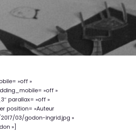
bile= »off »
dding_mobile= »off »
 parallax= »off »
 position= »Auteur
2017/03/godon-ingrid.jpg »
don »]