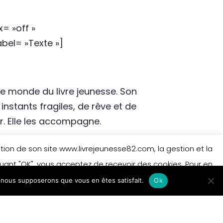
 »off »
el= »Texte »]
le monde du livre jeunesse. Son
instants fragiles, de rêve et de
r. Elle les accompagne.
f »
isation de son site www.livrejeunesse82.com, la gestion et la
4″ parallax= »off »
iquant "OK", vous acceptez de recevoir des cookies. Pour en
el= »Texte »]
e, nous supposerons que vous en êtes satisfait.
 sur les cookies.
En savoir plus
Ok
Accepter
Godon :