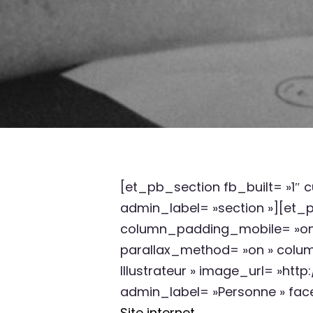
[et_pb_section fb_built= »1″
admin_label= »section »][et_
column_padding_mobile= »on »
parallax_method= »on » col
Illustrateur » image_url= »ht
admin_label= »Personne » fac
Site internet