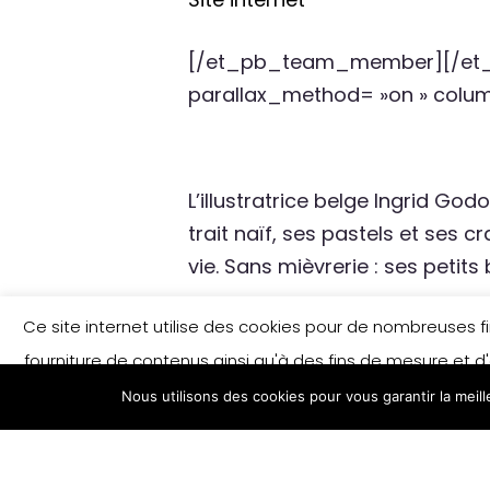
[/et_pb_team_member][/et_p
parallax_method= »on » colu
L’illustratrice belge Ingrid G
trait naïf, ses pastels et ses c
vie. Sans mièvrerie : ses peti
[/et_pb_text][/et_pb_colum
Ce site internet utilise des cookies pour de nombreuses fina
column_padding_mobile= »on »
fourniture de contenus ainsi qu'à des fins de mesure et d'
parallax_method= »on » colu
Nous utilisons des cookies pour vous garantir la meil
savoir plus et/ou modifier vos préférences e
Quelques œ