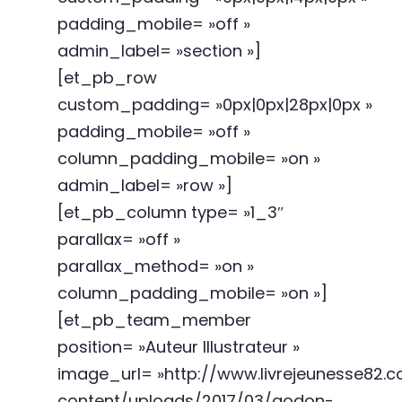
padding_mobile= »off »
admin_label= »section »]
[et_pb_row
custom_padding= »0px|0px|28px|0px »
padding_mobile= »off »
column_padding_mobile= »on »
admin_label= »row »]
[et_pb_column type= »1_3″
parallax= »off »
parallax_method= »on »
column_padding_mobile= »on »]
[et_pb_team_member
position= »Auteur Illustrateur »
image_url= »http://www.livrejeunesse82
content/uploads/2017/03/godon-