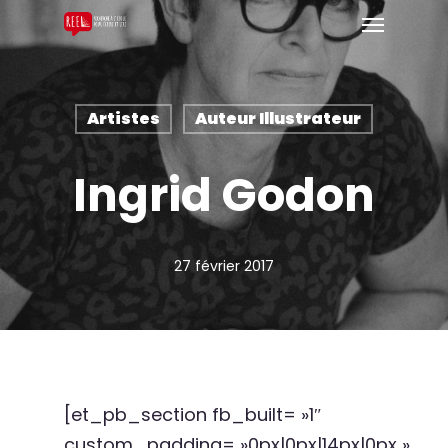
Artistes
Auteur Illustrateur
Ingrid Godon
27 février 2017
[et_pb_section fb_built= »1″
custom_padding= »0px|0px|14px|0px »