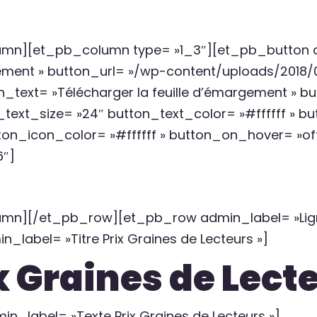
umn][et_pb_column type= »1_3″][et_pb_button 
gement » button_url= »/wp-content/uploads/2018/
text= »Télécharger la feuille d’émargement » bu
text_size= »24″ button_text_color= »#ffffff » 
on_icon_color= »#ffffff » button_on_hover= »off
″]
umn][/et_pb_row][et_pb_row admin_label= »Lig
_label= »Titre Prix Graines de Lecteurs »]
x Graines de Lect
n_label= »Texte Prix Graines de Lecteurs »]