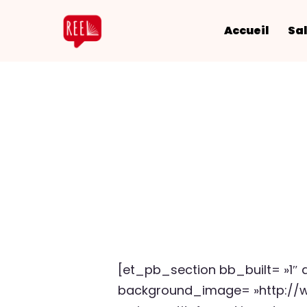
Accueil
Sal
[et_pb_section bb_built= »1″ 
background_image= »http://w