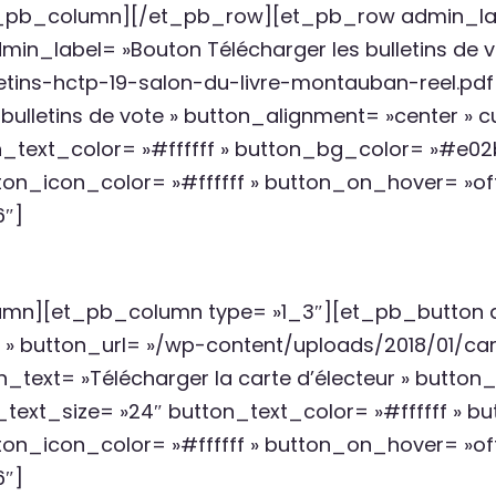
pb_column][/et_pb_row][et_pb_row admin_lab
in_label= »Bouton Télécharger les bulletins de v
etins-hctp-19-salon-du-livre-montauban-reel.pd
 bulletins de vote » button_alignment= »center »
n_text_color= »#ffffff » button_bg_color= »#e0
on_icon_color= »#ffffff » button_on_hover= »off
″]
umn][et_pb_column type= »1_3″][et_pb_button 
ur » button_url= »/wp-content/uploads/2018/01/ca
text= »Télécharger la carte d’électeur » button_
text_size= »24″ button_text_color= »#ffffff » 
on_icon_color= »#ffffff » button_on_hover= »off
″]