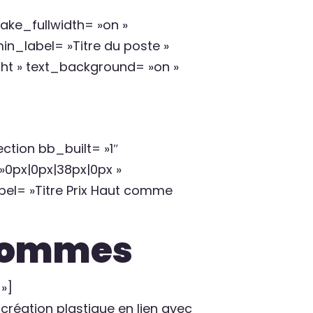
ke_fullwidth= »on »
n_label= »Titre du poste »
ght » text_background= »on »
tion bb_built= »1″
0px|0px|38px|0px »
el= »Titre Prix Haut comme
 pommes
»]
e création plastique en lien avec