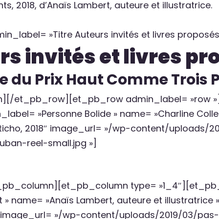
nts, 2018, d’Anaïs Lambert, auteure et illustratrice.
_label= »Titre Auteurs invités et livres proposés
s invités et livres p
re du Prix Haut Comme Trois
][/et_pb_row][et_pb_row admin_label= »row »
l= »Personne Bolide » name= »Charline Collette, 
 L’Articho, 2018″ image_url= »/wp-content/uploads/2
uban-reel-small.jpg »]
pb_column][et_pb_column type= »1_4″][et_
 name= »Anaïs Lambert, auteure et illustratrice » 
18″ image_url= »/wp-content/uploads/2019/03/pa