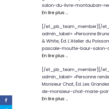
salon-du-livre-montauban-reel
En lire plus …
[/et_pb_team_member][/et_
admin_label= »Personne Brune »
& White, Éd. L’Atelier du Poi
pascale-moutte-baur-salon-du
En lire plus …
[/et_pb_team_member][/et_
admin_label= »Personne rendez 
Monsieur Chat, Éd. Les Grand
de-monsieur-chat-marie-poiri
En lire plus …