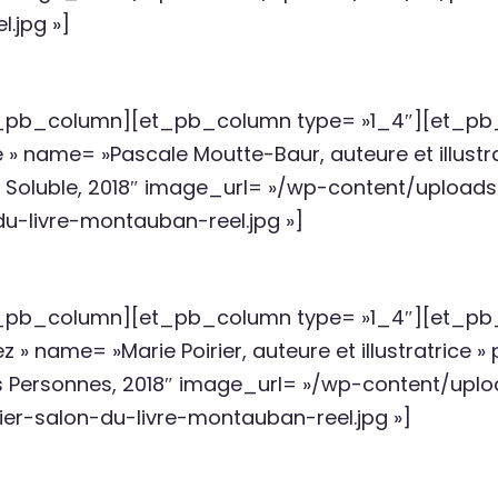
.jpg »]
pb_column][et_pb_column type= »1_4″][et_
 name= »Pascale Moutte-Baur, auteure et illustratr
sson Soluble, 2018″ image_url= »/wp-content/uplo
-livre-montauban-reel.jpg »]
pb_column][et_pb_column type= »1_4″][et_
» name= »Marie Poirier, auteure et illustratrice »
es Personnes, 2018″ image_url= »/wp-content/upl
er-salon-du-livre-montauban-reel.jpg »]