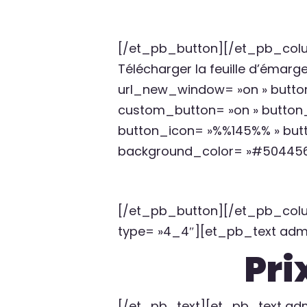
[/et_pb_button][/et_pb_col
Télécharger la feuille d’émar
url_new_window= »on » button_
custom_button= »on » button_
button_icon= »%%145%% » butt
background_color= »#504456
[/et_pb_button][/et_pb_col
type= »4_4″][et_pb_text admin
Pri
[/et_pb_text][et_pb_text admi