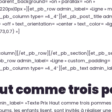
nsparent_background= »on » parallax= »on »
20px|0px »][et_pb_row admin_label= »Ligne » ma
t_pb_column type= »4_4″][et_pb_post_title admi
off » text_orientation= »center » text_color= »li
3,0.7) »]
column][/et_pb_row][/et_pb_section][et_pb_sec
pb_row admin_label= »Ligne » custom_padding= »
t_pb_column type= »4_4″][et_pb_text admin_lab
aut comme trois
in_label= »Texte Prix Haut comme trois pommes 
bums, les enfants lisent, sont invités à réaliser un