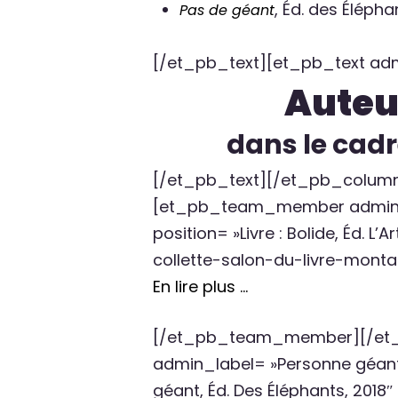
, Éd. des Élépha
Pas de géant
[/et_pb_text][et_pb_text admin
Auteur
dans le cad
[/et_pb_text][/et_pb_column
[et_pb_team_member admin_labe
position= »Livre : Bolide, Éd.
collette-salon-du-livre-monta
En lire plus …
[/et_pb_team_member][/et_
admin_label= »Personne géant »
géant, Éd. Des Éléphants, 20