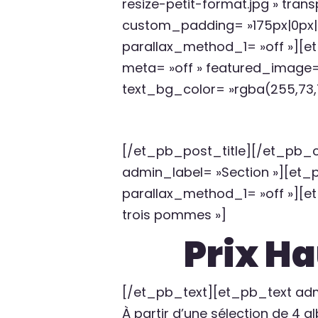
resize-petit-format.jpg » tra
custom_padding= »175px|0px|2
parallax_method_1= »off »][e
meta= »off » featured_image= »
text_bg_color= »rgba(255,73,7
[/et_pb_post_title][/et_pb_
admin_label= »Section »][et_
parallax_method_1= »off »][e
trois pommes »]
Prix H
[/et_pb_text][et_pb_text adm
À partir d’une sélection de 4 al