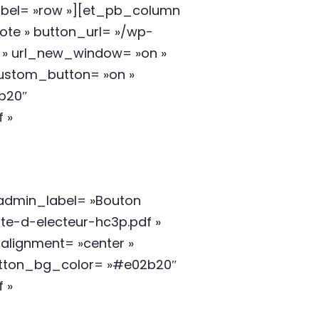
el= »row »][et_pb_column
ote » button_url= »/wp-
f » url_new_window= »on »
 custom_button= »on »
2b20″
 »
admin_label= »Bouton
rte-d-electeur-hc3p.pdf »
alignment= »center »
button_bg_color= »#e02b20″
 »