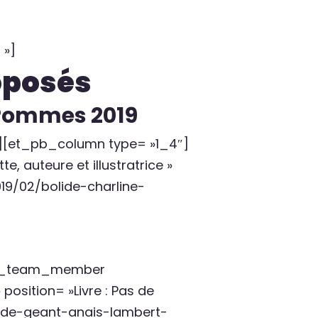
 »]
roposés
 Pommes 2019
][et_pb_column type= »1_4″]
auteure et illustratrice »
019/02/bolide-charline-
pb_team_member
position= »Livre : Pas de
s-de-geant-anais-lambert-