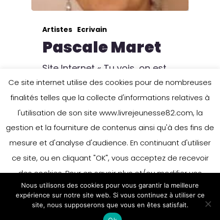
Artistes
Ecrivain
Pascale Maret
Site Internet « Tu vois, on est
comme des loups qui sont
Ce site internet utilise des cookies pour de nombreuses
pris dans le…
finalités telles que la collecte d'informations relatives à
l'utilisation de son site www.livrejeunesse82.com, la
3 mars 2015
gestion et la fourniture de contenus ainsi qu'à des fins de
mesure et d'analyse d'audience. En continuant d'utiliser
ce site, ou en cliquant "OK", vous acceptez de recevoir
des cookies. Pour en savoir plus et/ou modifier vos
Nous utilisons des cookies pour vous garantir la meilleure
préférences en matière de cookies, merci de vous référer
expérience sur notre site web. Si vous continuez à utiliser ce
à notre politique sur les cookies.
site, nous supposerons que vous en êtes satisfait.
Accepter
Ok