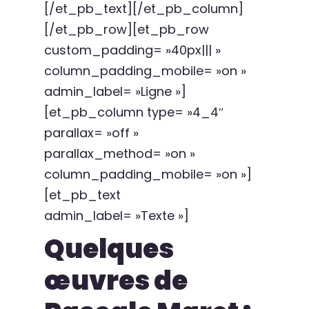
[/et_pb_text][/et_pb_column]
[/et_pb_row][et_pb_row
custom_padding= »40px||| »
column_padding_mobile= »on »
admin_label= »Ligne »]
[et_pb_column type= »4_4″
parallax= »off »
parallax_method= »on »
column_padding_mobile= »on »]
[et_pb_text
admin_label= »Texte »]
Quelques
œuvres de