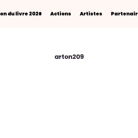
on du livre 2026
Actions
Artistes
Partenai
arton209