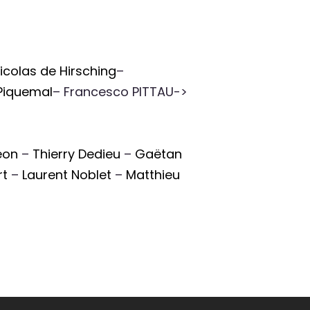
icolas de Hirsching
–
Piquemal
– Francesco PITTAU->
eon
–
Thierry Dedieu
–
Gaëtan
rt
–
Laurent Noblet
–
Matthieu