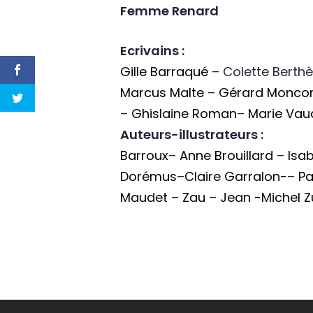
Femme Renard
Ecrivains :
Gille Barraqué
– Colette Berth
Marcus Malte
–
Gérard Monco
–
Ghislaine Roman
–
Marie Vau
Auteurs-illustrateurs :
Barroux
–
Anne Brouillard
–
Isab
Dorémus
–
Claire Garralon-
–
Pa
Maudet
–
Zau
–
Jean -Michel Zu