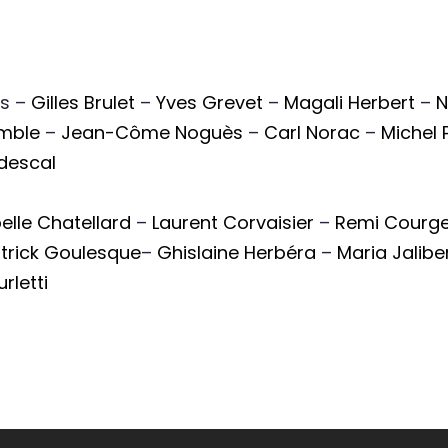
ès –
Gilles Brulet
–
Yves Grevet
–
Magali Herbert
–
N
mble
–
Jean-Côme Noguès
–
Carl Norac
–
Michel 
descal
elle Chatellard
–
Laurent Corvaisier
–
Remi Courg
trick Goulesque
–
Ghislaine Herbéra
–
Maria Jalibe
rletti