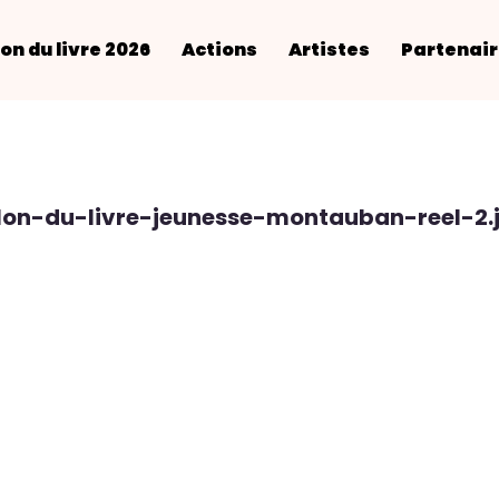
on du livre 2026
Actions
Artistes
Partenai
lon-du-livre-jeunesse-montauban-reel-2.