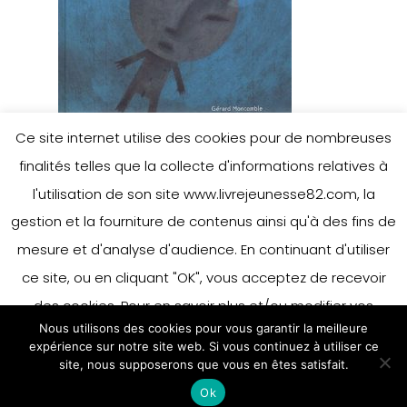
Ce site internet utilise des cookies pour de nombreuses
finalités telles que la collecte d'informations relatives à
l'utilisation de son site www.livrejeunesse82.com, la
gestion et la fourniture de contenus ainsi qu'à des fins de
mesure et d'analyse d'audience. En continuant d'utiliser
Leave a Reply
ce site, ou en cliquant "OK", vous acceptez de recevoir
des cookies. Pour en savoir plus et/ou modifier vos
Nous utilisons des cookies pour vous garantir la meilleure
préférences en matière de cookies, merci de vous référer
You must be
logged in
to post a
expérience sur notre site web. Si vous continuez à utiliser ce
à notre politique sur les cookies.
site, nous supposerons que vous en êtes satisfait.
Accepter
comment.
Ok
En savoir plus