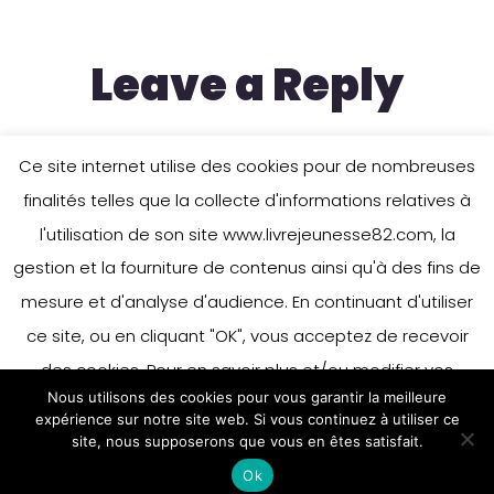
Leave a Reply
Ce site internet utilise des cookies pour de nombreuses
You must be
logged in
to post a
finalités telles que la collecte d'informations relatives à
comment.
l'utilisation de son site www.livrejeunesse82.com, la
gestion et la fourniture de contenus ainsi qu'à des fins de
mesure et d'analyse d'audience. En continuant d'utiliser
ce site, ou en cliquant "OK", vous acceptez de recevoir
des cookies. Pour en savoir plus et/ou modifier vos
Nous utilisons des cookies pour vous garantir la meilleure
préférences en matière de cookies, merci de vous référer
expérience sur notre site web. Si vous continuez à utiliser ce
à notre politique sur les cookies.
site, nous supposerons que vous en êtes satisfait.
Accepter
Ok
En savoir plus