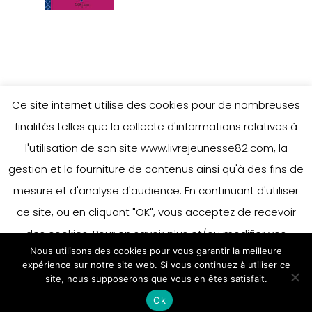
Leave a Reply
Ce site internet utilise des cookies pour de nombreuses
finalités telles que la collecte d'informations relatives à
l'utilisation de son site www.livrejeunesse82.com, la
You must be
logged in
to post a
gestion et la fourniture de contenus ainsi qu'à des fins de
comment.
mesure et d'analyse d'audience. En continuant d'utiliser
ce site, ou en cliquant "OK", vous acceptez de recevoir
des cookies. Pour en savoir plus et/ou modifier vos
Nous utilisons des cookies pour vous garantir la meilleure
préférences en matière de cookies, merci de vous référer
expérience sur notre site web. Si vous continuez à utiliser ce
à notre politique sur les cookies.
site, nous supposerons que vous en êtes satisfait.
Accepter
Ok
En savoir plus