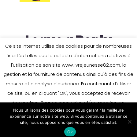
Leave a Reply
Ce site internet utilise des cookies pour de nombreuses
finalités telles que la collecte d'informations relatives à
l'utilisation de son site www.livrejeunesse82.com, la
You must be
logged in
to post a
gestion et la fourniture de contenus ainsi qu'à des fins de
comment.
mesure et d'analyse d'audience. En continuant d'utiliser
ce site, ou en cliquant "OK", vous acceptez de recevoir
des cookies. Pour en savoir plus et/ou modifier vos
Nous utilisons des cookies pour vous garantir la meilleure
préférences en matière de cookies, merci de vous référer
expérience sur notre site web. Si vous continuez à utiliser ce
à notre politique sur les cookies.
site, nous supposerons que vous en êtes satisfait.
Accepter
Ok
En savoir plus