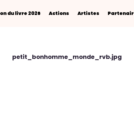
on du livre 2026
Actions
Artistes
Partenai
petit_bonhomme_monde_rvb.jpg