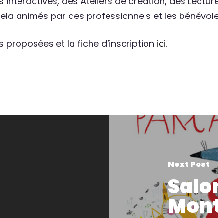
interactives, des Ateliers de création, des Lectur
ela animés par des professionnels et les bénévoles
és proposées et la fiche d’inscription
ici
.
Next Post
Salon
Mon