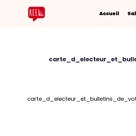
Accueil
Sal
carte_d_electeur_et_bul
carte_d_electeur_et_bulletins_de_v