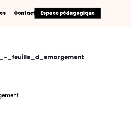
res
Contact
Espace pédagogique
s_-_feuille_d_emargement
rgement