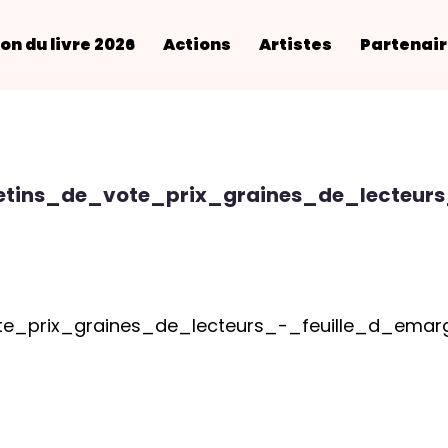
on du livre 2026
Actions
Artistes
Partenai
letins_de_vote_prix_graines_de_lecteur
ote_prix_graines_de_lecteurs_-_feuille_d_ema