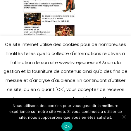
Ce site internet utilise des cookies pour de nombreuses
finalités telles que la collecte d'informations relatives à
l'utilisation de son site www.livrejeunesse82.com, la
gestion et la fourniture de contenus ainsi qu'à des fins de
mesure et d'analyse d'audience. En continuant d'utiliser
Leave a Reply
ce site, ou en cliquant "OK", vous acceptez de recevoir
des cookies. Pour en savoir plus et/ou modifier vos
Nous utilisons des cookies pour vous garantir la meilleure
préférences en matière de cookies, merci de vous référer
You must be
logged in
to post a
expérience sur notre site web. Si vous continuez à utiliser ce
à notre politique sur les cookies.
site, nous supposerons que vous en êtes satisfait.
Accepter
comment.
Ok
En savoir plus