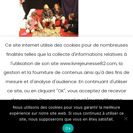
Ce site internet utilise des cookies pour de nombreuses
finalités telles que la collecte d'informations relatives à
l'utilisation de son site www.livrejeunesse82.com, la
gestion et la fourniture de contenus ainsi qu'à des fins de
mesure et d'analyse d'audience. En continuant d'utiliser
Leave a Reply
ce site, ou en cliquant "OK", vous acceptez de recevoir
des cookies. Pour en savoir plus et/ou modifier vos
Nous utilisons des cookies pour vous garantir la meilleure
préférences en matière de cookies, merci de vous référer
You must be
logged in
to post a
expérience sur notre site web. Si vous continuez à utiliser ce
à notre politique sur les cookies.
site, nous supposerons que vous en êtes satisfait.
Accepter
comment.
Ok
En savoir plus