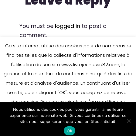
Leave a Reply
You must be
logged in
to post a
comment.
Ce site internet utilise des cookies pour de nombreuses
finalités telles que la collecte d'informations relatives à
l'utilisation de son site www.livrejeunesse82.com, la
gestion et la fourniture de contenus ainsi qu'à des fins de
mesure et d'analyse d'audience. En continuant d'utiliser
ce site, ou en cliquant "OK", vous acceptez de recevoir
des cookies. Pour en savoir plus et/ou modifier vos
Nous utilisons des cookies pour vous garantir la meilleure
préférences en matière de cookies, merci de vous référer
expérience sur notre site web. Si vous continuez à utiliser ce
à notre politique sur les cookies.
site, nous supposerons que vous en êtes satisfait.
Accepter
Ok
En savoir plus