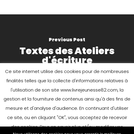
Previous Post
Textes des Ateliers
d'écriture
Ce site internet utilise des cookies pour de nombreuses
finalités telles que la collecte d'informations relatives à
l'utilisation de son site www.livrejeunesse82.com, la
gestion et la fourniture de contenus ainsi qu'à des fins de
mesure et d'analyse d'audience. En continuant d'utiliser
ce site, ou en cliquant "OK", vous acceptez de recevoir
Next Post
" Écrire en Forêt "
des cookies. Pour en savoir plus et/ou modifier vos