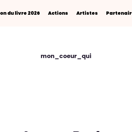
on du livre 2026
Actions
Artistes
Partenai
mon_coeur_qui