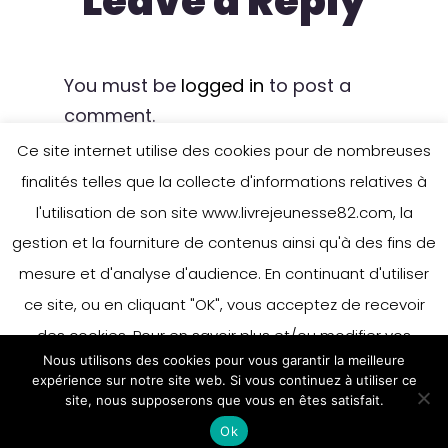
Leave a Reply
You must be
logged in
to post a
comment.
Ce site internet utilise des cookies pour de nombreuses
finalités telles que la collecte d'informations relatives à
l'utilisation de son site www.livrejeunesse82.com, la
gestion et la fourniture de contenus ainsi qu'à des fins de
mesure et d'analyse d'audience. En continuant d'utiliser
ce site, ou en cliquant "OK", vous acceptez de recevoir
des cookies. Pour en savoir plus et/ou modifier vos
Nous utilisons des cookies pour vous garantir la meilleure
préférences en matière de cookies, merci de vous référer
expérience sur notre site web. Si vous continuez à utiliser ce
à notre politique sur les cookies.
site, nous supposerons que vous en êtes satisfait.
Accepter
Ok
En savoir plus