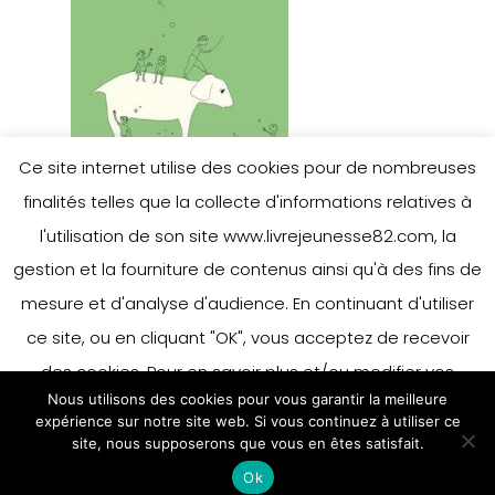
Ce site internet utilise des cookies pour de nombreuses
finalités telles que la collecte d'informations relatives à
l'utilisation de son site www.livrejeunesse82.com, la
gestion et la fourniture de contenus ainsi qu'à des fins de
mesure et d'analyse d'audience. En continuant d'utiliser
Leave a Reply
ce site, ou en cliquant "OK", vous acceptez de recevoir
des cookies. Pour en savoir plus et/ou modifier vos
Nous utilisons des cookies pour vous garantir la meilleure
préférences en matière de cookies, merci de vous référer
You must be
logged in
to post a
expérience sur notre site web. Si vous continuez à utiliser ce
à notre politique sur les cookies.
site, nous supposerons que vous en êtes satisfait.
Accepter
comment.
Ok
En savoir plus