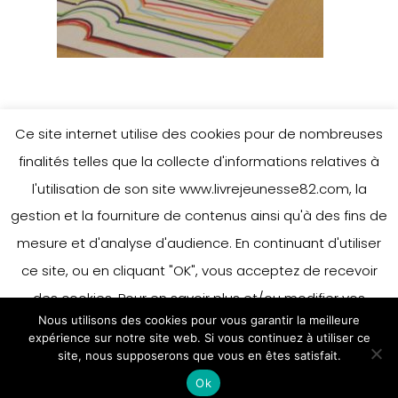
Ce site internet utilise des cookies pour de nombreuses
Leave a Reply
finalités telles que la collecte d'informations relatives à
l'utilisation de son site www.livrejeunesse82.com, la
gestion et la fourniture de contenus ainsi qu'à des fins de
You must be
logged in
to post a
mesure et d'analyse d'audience. En continuant d'utiliser
comment.
ce site, ou en cliquant "OK", vous acceptez de recevoir
des cookies. Pour en savoir plus et/ou modifier vos
Nous utilisons des cookies pour vous garantir la meilleure
préférences en matière de cookies, merci de vous référer
expérience sur notre site web. Si vous continuez à utiliser ce
à notre politique sur les cookies.
site, nous supposerons que vous en êtes satisfait.
Accepter
Ok
En savoir plus