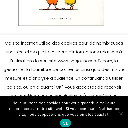
Ce site internet utilise des cookies pour de nombreuses
finalités telles que la collecte d'informations relatives à
Leave a Reply
l'utilisation de son site www.livrejeunesse82.com, la
gestion et la fourniture de contenus ainsi qu'à des fins de
mesure et d'analyse d'audience. En continuant d'utiliser
You must be
logged in
to post a
ce site, ou en cliquant "OK", vous acceptez de recevoir
comment.
des cookies. Pour en savoir plus et/ou modifier vos
Nous utilisons des cookies pour vous garantir la meilleure
préférences en matière de cookies, merci de vous référer
expérience sur notre site web. Si vous continuez à utiliser ce
à notre politique sur les cookies.
site, nous supposerons que vous en êtes satisfait.
Accepter
Ok
En savoir plus