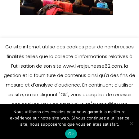
Ce site internet utilise des cookies pour de nombreuses
Leave a Reply
finalités telles que la collecte d'informations relatives à
l'utilisation de son site www.livrejeunesse82.com, la
gestion et la fourniture de contenus ainsi qu'à des fins de
You must be
logged in
to post a
mesure et d'analyse d'audience. En continuant d'utiliser
comment.
ce site, ou en cliquant "OK", vous acceptez de recevoir
des cookies. Pour en savoir plus et/ou modifier vos
Nous utilisons des cookies pour vous garantir la meilleure
préférences en matière de cookies, merci de vous référer
expérience sur notre site web. Si vous continuez à utiliser ce
à notre politique sur les cookies.
site, nous supposerons que vous en êtes satisfait.
Accepter
Ok
En savoir plus