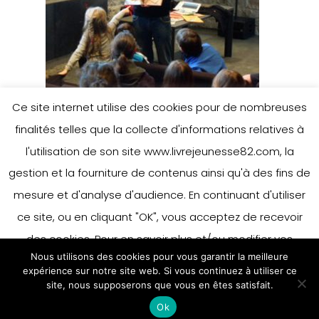
Ce site internet utilise des cookies pour de nombreuses
finalités telles que la collecte d'informations relatives à
l'utilisation de son site www.livrejeunesse82.com, la
gestion et la fourniture de contenus ainsi qu'à des fins de
Leave a Reply
mesure et d'analyse d'audience. En continuant d'utiliser
ce site, ou en cliquant "OK", vous acceptez de recevoir
des cookies. Pour en savoir plus et/ou modifier vos
You must be
logged in
to post a
Nous utilisons des cookies pour vous garantir la meilleure
préférences en matière de cookies, merci de vous référer
expérience sur notre site web. Si vous continuez à utiliser ce
comment.
à notre politique sur les cookies.
site, nous supposerons que vous en êtes satisfait.
Accepter
Ok
En savoir plus