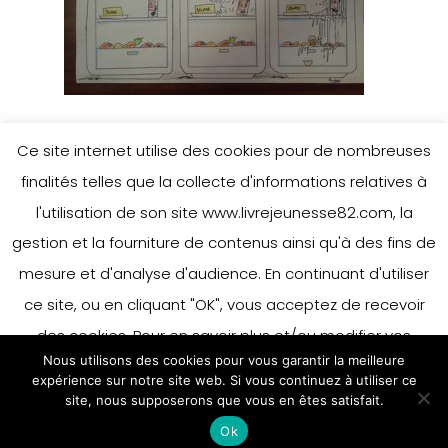
Ce site internet utilise des cookies pour de nombreuses
finalités telles que la collecte d'informations relatives à
Leave a Reply
l'utilisation de son site www.livrejeunesse82.com, la
gestion et la fourniture de contenus ainsi qu'à des fins de
mesure et d'analyse d'audience. En continuant d'utiliser
You must be
logged in
to post a
ce site, ou en cliquant "OK", vous acceptez de recevoir
comment.
des cookies. Pour en savoir plus et/ou modifier vos
Nous utilisons des cookies pour vous garantir la meilleure
préférences en matière de cookies, merci de vous référer
expérience sur notre site web. Si vous continuez à utiliser ce
à notre politique sur les cookies.
site, nous supposerons que vous en êtes satisfait.
Accepter
Ok
En savoir plus