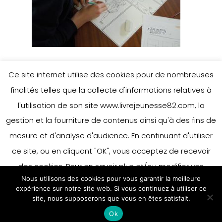
Ce site internet utilise des cookies pour de nombreuses
finalités telles que la collecte d'informations relatives à
Leave a Reply
l'utilisation de son site www.livrejeunesse82.com, la
gestion et la fourniture de contenus ainsi qu'à des fins de
mesure et d'analyse d'audience. En continuant d'utiliser
You must be
logged in
to post a
ce site, ou en cliquant "OK", vous acceptez de recevoir
comment.
des cookies. Pour en savoir plus et/ou modifier vos
Nous utilisons des cookies pour vous garantir la meilleure
préférences en matière de cookies, merci de vous référer
expérience sur notre site web. Si vous continuez à utiliser ce
à notre politique sur les cookies.
site, nous supposerons que vous en êtes satisfait.
Accepter
Ok
En savoir plus