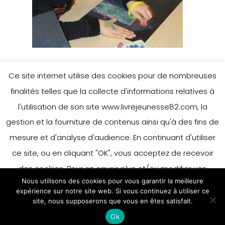
Ce site internet utilise des cookies pour de nombreuses
finalités telles que la collecte d'informations relatives à
Leave a Reply
l'utilisation de son site www.livrejeunesse82.com, la
gestion et la fourniture de contenus ainsi qu'à des fins de
mesure et d'analyse d'audience. En continuant d'utiliser
You must be
logged in
to post a
ce site, ou en cliquant "OK", vous acceptez de recevoir
comment.
des cookies. Pour en savoir plus et/ou modifier vos
Nous utilisons des cookies pour vous garantir la meilleure
préférences en matière de cookies, merci de vous référer
expérience sur notre site web. Si vous continuez à utiliser ce
à notre politique sur les cookies.
site, nous supposerons que vous en êtes satisfait.
Accepter
Ok
En savoir plus