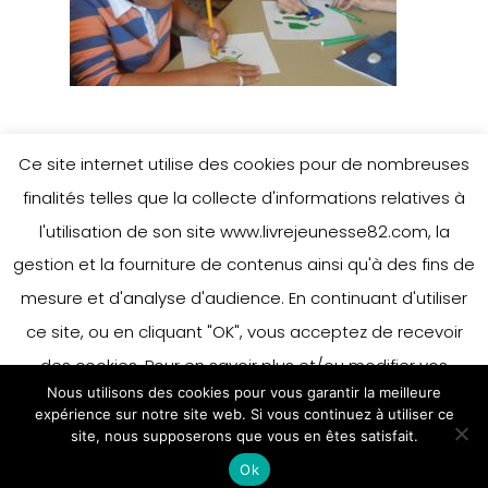
Ce site internet utilise des cookies pour de nombreuses
finalités telles que la collecte d'informations relatives à
Leave a Reply
l'utilisation de son site www.livrejeunesse82.com, la
gestion et la fourniture de contenus ainsi qu'à des fins de
mesure et d'analyse d'audience. En continuant d'utiliser
You must be
logged in
to post a
ce site, ou en cliquant "OK", vous acceptez de recevoir
comment.
des cookies. Pour en savoir plus et/ou modifier vos
Nous utilisons des cookies pour vous garantir la meilleure
préférences en matière de cookies, merci de vous référer
expérience sur notre site web. Si vous continuez à utiliser ce
à notre politique sur les cookies.
site, nous supposerons que vous en êtes satisfait.
Accepter
Ok
En savoir plus